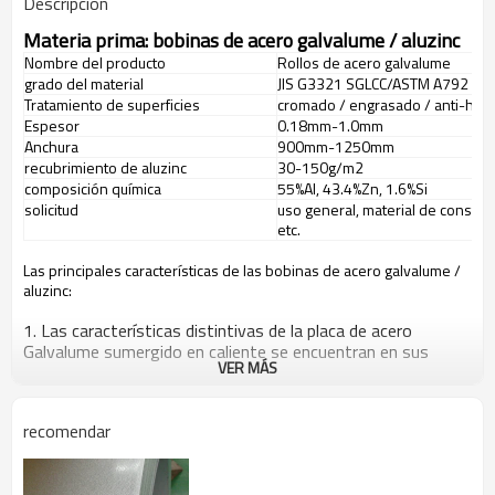
Descripción
Materia prima: bobinas de acero galvalume / aluzinc
Nombre del producto
Rollos de acero galvalume
grado del material
JIS G3321 SGLCC/ASTM A792 CQ
Tratamiento de superficies
cromado / engrasado / anti-huell
Espesor
0.18mm-1.0mm
Anchura
900mm-1250mm
recubrimiento de aluzinc
30-150g/m2
composición química
55%Al, 43.4%Zn, 1.6%Si
solicitud
uso general, material de construc
etc.
Las principales características de las bobinas de acero galvalume /
aluzinc:
1. Las características distintivas de la placa de acero
Galvalume sumergido en caliente se encuentran en sus
VER MÁS
excelentes propiedades de resistencia a la erosión y
resistencia al calor húmedo; la resistencia a la erosión de la
chapa de acero Galvalume sumergida en caliente es 2-6
recomendar
veces mayor que la de la chapa de acero galvanizada en
caliente.