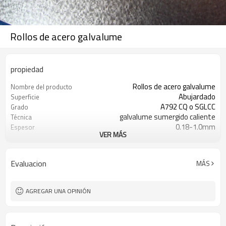
Rollos de acero galvalume
propiedad
Rollos de acero galvalume
Nombre del producto
Abujardado
Superficie
A792 CQ o SGLCC
Grado
galvalume sumergido caliente
Técnica
0.18-1.0mm
Espesor
VER MÁS
900-1250mm
Anchura
cromado / engrasado / anti-huella
Tratamiento de superficies
dactilar
Evaluacion
MÁS
AZ30-AZ150
recubrimiento de aluzinc
508mm/610mm
ID de la bobina
fabricante
Tipo de negocio
AGREGAR UNA OPINIÓN