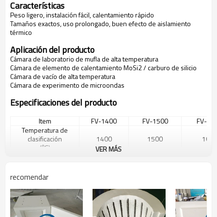
Características
Peso ligero, instalación fácil, calentamiento rápido
Tamaños exactos, uso prolongado, buen efecto de aislamiento
térmico
Aplicación del producto
Cámara de laboratorio de mufla de alta temperatura
Cámara de elemento de calentamiento MoSi2 / carburo de silicio
Cámara de vacío de alta temperatura
Cámara de experimento de microondas
Especificaciones del producto
Item
FV-1400
FV-1500
FV-16
Temperatura de
clasificación
1400
1500
160
(℃)
VER MÁS
Forma regular
Tablero plano, tipo semirredondo, tipo
tamaño(mm)
De acuerdo con
recomendar