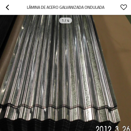
LÁMINA DE ACERO GALVANIZADA ONDULADA
1
/
4