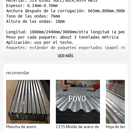
Material: JIS G3302 SGCC/SGCH,ASTM A653

Espesor: 0.14mm-0.70mm

Anchura después de la corrugación: 665mm,800mm,900mm e
Tono de las ondas: 76mm

Altura de las ondas: 18mm

Longitud: 1800mm/2440mm/3000mm/otra longitud (a pedici
Peso por cada paquete: about 3 toneladas métrica

Aplicación: uso por el techo. 

VER MÁS
recomendar
Plancha de acero
Z275 Molde de acero de
Hoja de techo