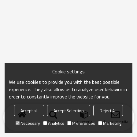
Cookie settings
We use cookies to provide you with the best possible
experience. They also allow us to analyze user behavior in
order to constantly improve the website for you.
Accept all
Accept Selection
Reject All
Inicio
búsqueda
categoría
Enviar consulta
Necessary
Analytics
Preferences
Marketing