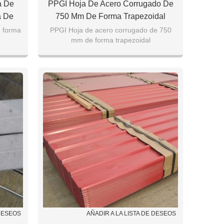
a De
PPGI Hoja De Acero Corrugado De
a De
750 Mm De Forma Trapezoidal
n forma
PPGI Hoja de acero corrugado de 750
mm de forma trapezoidal
Espesor: 0.4mm-1.0mm
 etc.
Ancho: 750 mm, etc.
 DESEOS
AÑADIR A LA LISTA DE DESEOS