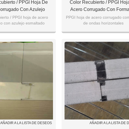
ubierto / PPGI Hoja De
Color Recubierto / PPGI Hoj
orrugado Con Azulejo
Acero Corrugado Con Form
Esmaltado
Ondas Horizontales
bierto / PPGI hoja de acero
PPGI hoja de acero corrugado co
o con azulejo esmaltado
de ondas horizontales
esor: 0.3mm-0.7mm
Espesor: 0.15mm-0.5mm
60mm/828mm/950mm etc.
Ancho: 1000mm/1200mm/1250mm
AÑADIR A LA LISTA DE DESEOS
AÑADIR A LA LISTA DE