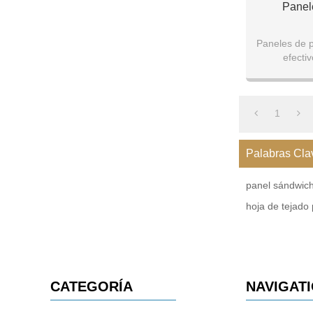
Panel
Paneles de 
efecti
Ancho del
1
Palabras Cla
panel sándwich
hoja de tejado 
CATEGORÍA
NAVIGAT