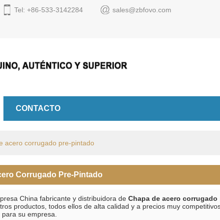
Tel: +86-533-3142284
sales@zbfovo.com
Español
English
Espa
CONTACTO
 acero corrugado pre-pintado
ero Corrugado Pre-Pintado
esa China fabricante y distribuidora de
Chapa de acero corrugado 
tros productos, todos ellos de alta calidad y a precios muy competit
 para su empresa.