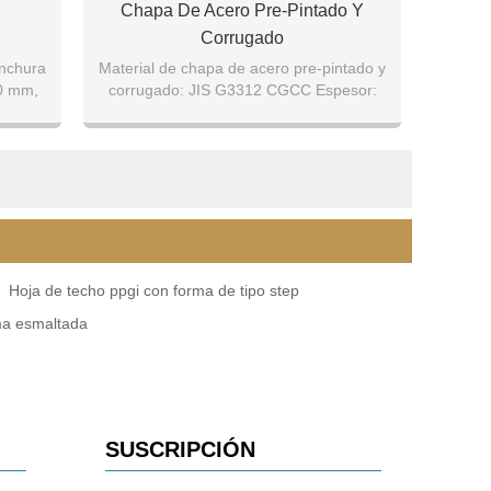
Chapa De Acero Pre-Pintado Y
Corrugado
nchura
Material de chapa de acero pre-pintado y
0 mm,
corrugado: JIS G3312 CGCC Espesor:
0.15mm-0.70mm Anchura:
 mm
665mm/800mm/860mm/900mm
Hoja de techo ppgi con forma de tipo step
rma esmaltada
SUSCRIPCIÓN