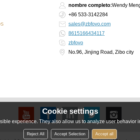
nombre completo:
Wendy Men
+86 533-3142284
sales@zbfovo.com
OS
8615166434117
zbfovo
No.96, Jinjing Road, Zibo city
Cookie settings
ible experience. They also allow us to analyze user behavior in
Reject All
Accept Selection
Accept all