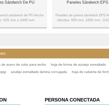
es Sándwich De PU
Paneles Sándwich EPS
pared sándwich de PU Ancho
Paneles de pared sándwich EPS A
vo: 925 mm o 1000 mm
efectiva: 950 mm, 1000 mm, 115
 panel del techo: 1000 mm
1200 mm
Panel de techo: 950 mm-1000
ves
 de acero de color para techo
hoja de forma de azulejo esmaltado
ppgi
azulejo esmaltado lámina corrugada
hoja de cubierta de fo
ION
PERSONA CONECTADA