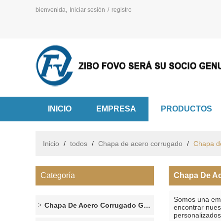
bienvenida,
Iniciar sesión
/
registro
INICIO
EMPRESA
PRODUCTOS
Inicio
/
todos
/
Chapa de acero corrugado
/
Chapa de
Categoría
Chapa De Ac
Somos una empr
Chapa De Acero Corrugado Galvanizado
encontrar nues
personalizados