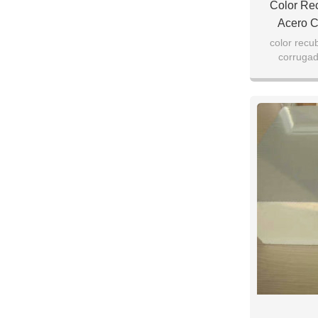
Color Rec
Acero C
color recu
corrugad
Esp
Ancho: 7