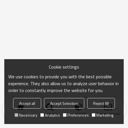
Cookie settings
We use cookies to provide you with the best possible
experience. They also allow us to analyze user behavior in
order to constantly improve the website for you.
Accept all
Accept Selection
Reject All
Inicio
búsqueda
categoría
Enviar consulta
Necessary
Analytics
Preferences
Marketing