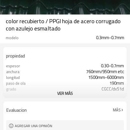
color recubierto / PPGI hoja de acero corrugado
con azulejo esmaltado
0.3mm-0.7mm
modelo
propiedad
0.30-0.7mm
espesor
760mm/950mm etc
anchura
1500mm-6000mm
longitud
190mm
paso de ola
CGCC/dx51d
grado
VER MÁS
15-25micro
Pintura de color
Recubrimiento PE
Superficie
fabricante
Tipo de negocio
Evaluacion
MÁS
AGREGAR UNA OPINIÓN