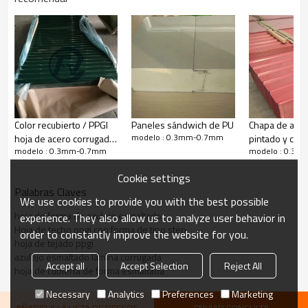
Color recubierto / PPGI
Paneles sándwich de PU
Chapa de acer
modelo : 0.3mm-0.7mm
hoja de acero corrugado
pintado y cor
modelo : 0.3mm-0.7mm
modelo : 0.3
con forma de ondas
horizontales
Cookie settings
Palabras Claves
We use cookies to provide you with the best possible
hoja de forma de azulejo esmaltado
experience. They also allow us to analyze user behavior in
Hoja de techo ppgi con forma de tipo step
order to constantly improve the website for you.
hoja de tejado ppgi
azulejo esmaltado lámina corrugada
Accept all
Accept Selection
Reject All
hoja de cubierta de forma esmaltada
Necessary
Analytics
Preferences
Marketing