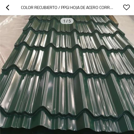
COLOR RECUBIERTO / PPGI HOJA DE ACERO CORRUGADO CON AZULEJO ESMALTADO
1
/
5