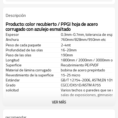
Descripción
Producto:
color recubierto / PPGI hoja de acero
corrugado con azulejo esmaltado
Espesor
0.3mm-0.7mm, tolerancia de espes
Anchura
760mm/828mm/950mm etc
Peso de cada paquete
2-4mt
Profundidad de las olas
16-20mm
Paso de las olas
190mm
Longitud
1800mm / 2000mm / 3000mm o más,
Superficie
Recubrimiento PE/PVDF
Material de lámina corrugado
bobina de acero prepintado
Revestimiento de la superficie
15-25 micro
Estándar
GB/T 12754-2006, ASTM,EN 10169,J
Grado
CGCC/DX51D/ASTM A755
solicitud
Varios techos o paredes que se refie
salas de exposiciones, gimnasios, et
VER MÁS
Producción y paquete
recomendar