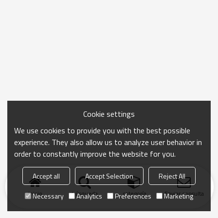
Cookie settings
We use cookies to provide you with the best possible
experience. They also allow us to analyze user behavior in
order to constantly improve the website for you.
Accept all
Accept Selection
Reject All
Inicio
búsqueda
categoría
Enviar consulta
Necessary
Analytics
Preferences
Marketing