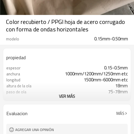
Color recubierto / PPGI hoja de acero corrugado
con forma de ondas horizontales
0.15mm-0.50mm
modelo
propiedad
0.15-0.5mm
espesor
1000mm/1200mm/1250mm etc
anchura
1500mm-6000mm etc
longitud
18mm
altura de la ola
75-78mm
paso de ola
VER MÁS
CGCC/dx51d
grado
15-25micro
Pintura de color
Recubrimiento PE
Superficie
Evaluacion
MÁS
fabricante
Tipo de negocio
AGREGAR UNA OPINIÓN