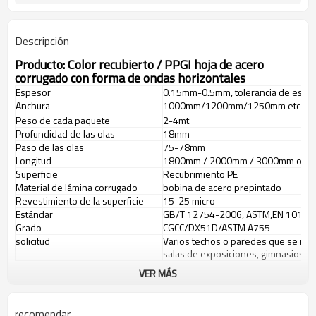
Descripción
Producto: Color recubierto / PPGI hoja de acero
corrugado con forma de ondas horizontales
Espesor
0.15mm-0.5mm, tolerancia de espe
Anchura
1000mm/1200mm/1250mm etc
Peso de cada paquete
2-4mt
Profundidad de las olas
18mm
Paso de las olas
75-78mm
Longitud
1800mm / 2000mm / 3000mm o más,
Superficie
Recubrimiento PE
Material de lámina corrugado
bobina de acero prepintado
Revestimiento de la superficie
15-25 micro
Estándar
GB/T 12754-2006, ASTM,EN 10169,J
Grado
CGCC/DX51D/ASTM A755
solicitud
Varios techos o paredes que se refie
salas de exposiciones, gimnasios, et
VER MÁS
Producción y paquete
recomendar