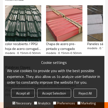
color recubierto / PPGI
Chapa de acero pre-
Paneles sánd
modelo : 0.1
hoja de acero corrugado
pintado y corrugado
modelo : 0.15mm-0.50mm
modelo : 0.15mm-0.50mm
con azulejo esmaltado
Cookie settings
Palabras Claves
We use cookies to provide you with the best possible
chapa de acero corrugado con ondas horizontales
experience. They also allow us to analyze user behavior in
hoja de techado de ondas horizontales
order to constantly improve the website for you.
chapa de acero corrugado de ondas horizontales
chapa de acero corrugado horizontal para techo
Accept all
Accept Selection
Reject All
PPGI lámina corrugada de ondas horizontales
Necessary
Analytics
Preferences
Marketing