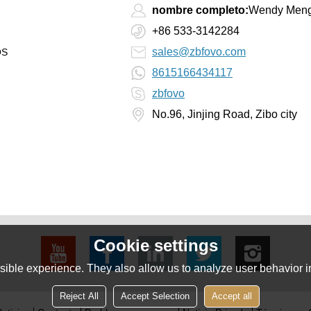
nombre completo:
Wendy Men
+86 533-3142284
sales@zbfovo.com
OS
8615166434117
zbfovo
No.96, Jinjing Road, Zibo city
Cookie settings
ible experience. They also allow us to analyze user behavior in
Reject All
Accept Selection
Accept all