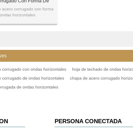
rrugado Con Forma De
das Horizontales
e acero corrugado con forma
ondas horizontales
sor: 0.15mm-0.5mm
00mm/1200mm/1250mm etc.
ves
 corrugado con ondas horizontales
hoja de techado de ondas horiz
 corrugado de ondas horizontales
chapa de acero corrugado horizo
rrugada de ondas horizontales
ION
PERSONA CONECTADA