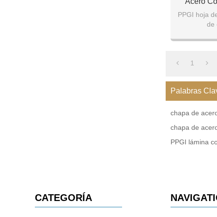
Acero Co
On
PPGI hoja d
de 
Espe
Ancho: 10
1
Palabras Cla
chapa de acero
chapa de acero
PPGI lámina co
CATEGORÍA
NAVIGAT