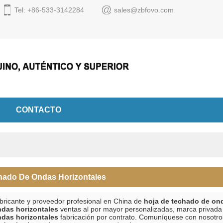
Tel: +86-533-3142284
sales@zbfovo.com
Español
English
Espa
CONTACTO
hado De Ondas Horizontales
bricante y proveedor profesional en China de
hoja de techado de on
das horizontales
ventas al por mayor personalizadas, marca privad
das horizontales
fabricación por contrato. Comuníquese con nosotro