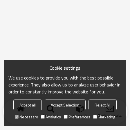
Cookie settings
We use cookies to provide you with the best possible
experience. They also allow us to analyze user behavior in
order to constantly improve the website for you.
Accept all
Accept Selection
Reject All
Inicio
búsqueda
categoría
Enviar consulta
Necessary
Analytics
Preferences
Marketing