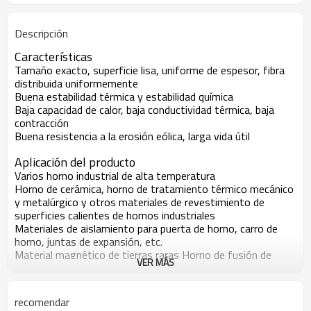
Descripción
Características
Tamaño exacto, superficie lisa, uniforme de espesor, fibra
distribuida uniformemente
Buena estabilidad térmica y estabilidad química
Baja capacidad de calor, baja conductividad térmica, baja
contracción
Buena resistencia a la erosión eólica, larga vida útil
Aplicación del producto
Varios horno industrial de alta temperatura
Horno de cerámica, horno de tratamiento térmico mecánico
y metalúrgico y otros materiales de revestimiento de
superficies calientes de hornos industriales
Materiales de aislamiento para puerta de horno, carro de
horno, juntas de expansión, etc.
Material magnético de tierras raras Horno de fusión de
VER MÁS
fundición, revestimiento de hornos de cuchara
Placa especial de calentamiento por penetración de
microondas
recomendar
Techo del horno túnel