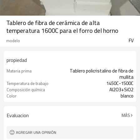
Tablero de fibra de cerámica de alta
temperatura 1600C para el forro del horno
FV
modelo
propiedad
Tablero policristalino de fibra de
Materia prima
mullita
1450C-1500C
Temperatura de trabajo
Al2O3+SiO2
Composición química
blanco
Color
caja de madera
Paquete
Evaluacion
MÁS
AGREGAR UNA OPINIÓN