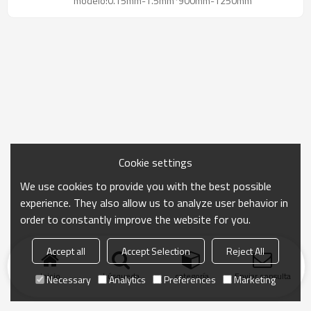
modelo:0.15mm-1.5mm*900mm-1250mm
Cookie settings
We use cookies to provide you with the best possible
experience. They also allow us to analyze user behavior in
order to constantly improve the website for you.
Accept all
Accept Selection
Reject All
Inicio
búsqueda
categoría
Enviar consulta
Necessary
Analytics
Preferences
Marketing