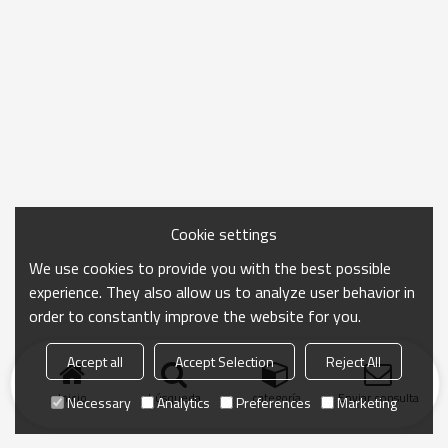
Cookie settings
We use cookies to provide you with the best possible
experience. They also allow us to analyze user behavior in
order to constantly improve the website for you.
Accept all
Accept Selection
Reject All
Inicio
búsqueda
categoría
Enviar consulta
Necessary
Analytics
Preferences
Marketing