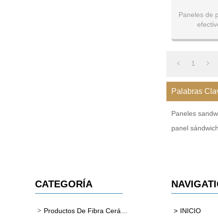
Paneles de 
efecti
Ancho del
1
Palabras Cla
Paneles sandw
panel sándwic
CATEGORÍA
NAVIGAT
Productos De Fibra Cerámica
INICIO