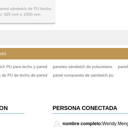
pared sándwich de PU Ancho
vo: 925 mm o 1000 mm
 panel del techo: 1000 mm
ves
ich PU para techo y pared
paneles sándwich de poliuretano
panel
h de PU de techo de pared
panel compuesto de sandwich pu
ION
PERSONA CONECTADA
nombre completo:
Wendy Men