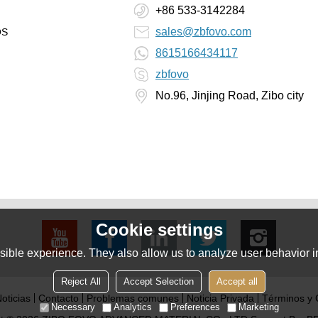
+86 533-3142284
sales@zbfovo.com
OS
8615166434117
zbfovo
No.96, Jinjing Road, Zibo city
Cookie settings
ible experience. They also allow us to analyze user behavior in
Reject All
Accept Selection
Accept all
oticias
Contacto
Problemas comunes
Noticia Privada
Términos y 
Necessary
Analytics
Preferences
Marketing