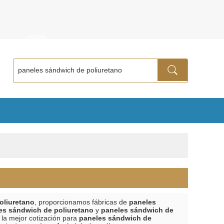
ñol
Русский
oliuretano
, proporcionamos fábricas de
paneles
es sándwich de poliuretano
y
paneles sándwich de
la mejor cotización para
paneles sándwich de