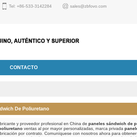
Tel: +86-533-3142284
sales@zbfovo.com
Español
English
Espa
CONTACTO
dwich De Poliuretano
bricante y proveedor profesional en China de
paneles sándwich de p
poliuretano
ventas al por mayor personalizadas, marca privada
panel
bricación por contrato. Comuníquese con nosotros ahora para obtener 