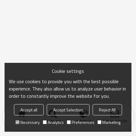
Cookie settings
We use cookies to provide you with the best possible
experience. They also allow us to analyze user behavior in
order to constantly improve the website for you.
Accept all
Accept Selection
Reject All
Inicio
búsqueda
categoría
Enviar consulta
Necessary
Analytics
Preferences
Marketing