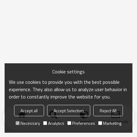
Cookie settings
We use cookies to provide you with the best possible
experience. They also allow us to analyze user behavior in
order to constantly improve the website for you.
Accept all
Accept Selection
Reject All
Inicio
búsqueda
categoría
Enviar consulta
Necessary
Analytics
Preferences
Marketing