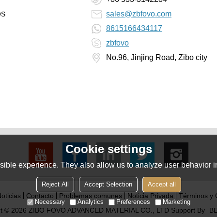
sales@zbfovo.com
OS
8615166434117
zbfovo
No.96, Jinjing Road, Zibo city
Cookie settings
ible experience. They also allow us to analyze user behavior in
Reject All
Accept Selection
Accept all
oticias
Contacto
Problemas comunes
Noticia Privada
Términos y 
Necessary
Analytics
Preferences
Marketing
ht © 2026
ZIBO FOVO ADVANCED MATERIAL CO., LTD
Support By
BE