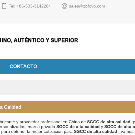
Tel: +86-533-3142284
sales@zbfovo.com
Español
English
Espa
CONTACTO
a Calidad
bricante y proveedor profesional en China de
SGCC de alta calidad
, 
ersonalizadas, marca privada
SGCC de alta calidad
y
SGCC de alta c
 para obtener la mejor cotización para
SGCC de alta calidad
, vamos 