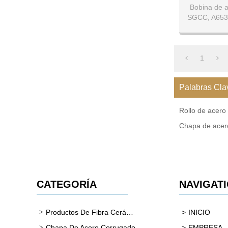
Bobina de 
SGCC, A653
2.0mm A
1
Palabras Cla
Rollo de acero
Chapa de acer
CATEGORÍA
NAVIGAT
Productos De Fibra Cerámica
INICIO
Chapa De Acero Corrugado
EMPRESA