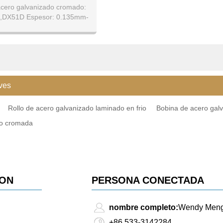
acero galvanizado cromado:
,DX51D Espesor: 0.135mm-
nchura: 750mm-1250mm
ves
Rollo de acero galvanizado laminado en frio
Bobina de acero gal
o cromada
ION
PERSONA CONECTADA
nombre completo:
Wendy Men
+86 533-3142284