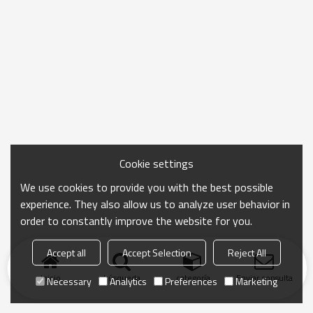
Cookie settings
We use cookies to provide you with the best possible
experience. They also allow us to analyze user behavior in
order to constantly improve the website for you.
Accept all
Accept Selection
Reject All
Inicio
búsqueda
categoría
Enviar consulta
Necessary
Analytics
Preferences
Marketing