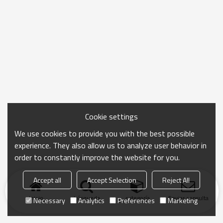
Cookie settings
We use cookies to provide you with the best possible
experience. They also allow us to analyze user behavior in
order to constantly improve the website for you.
Accept all
Accept Selection
Reject All
Inicio
búsqueda
categoría
Enviar consulta
Necessary
Analytics
Preferences
Marketing