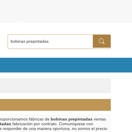
ñol
Русский
proporcionamos fábricas de
bobinas prepintadas
ventas
ntadas
fabricación por contrato. Comuníquese con
a responder de una manera oportuna, no somos el precio