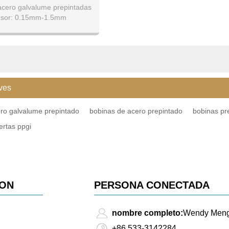
acero galvalume prepintadas
sor: 0.15mm-1.5mm
 mm / 1250 mm / 1220 mm /
1200 mm, etc.
ves
ro galvalume prepintado
bobinas de acero prepintado
bobinas pr
ertas ppgi
ION
PERSONA CONECTADA
nombre completo:
Wendy Men
+86 533-3142284