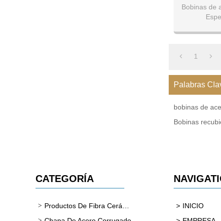
Bobinas de 
Espe
Ancho: 1000
1
Palabras Cla
bobinas de ace
Bobinas recubi
CATEGORÍA
NAVIGAT
Productos De Fibra Cerámica
INICIO
Chapa De Acero Corrugado
EMPRESA