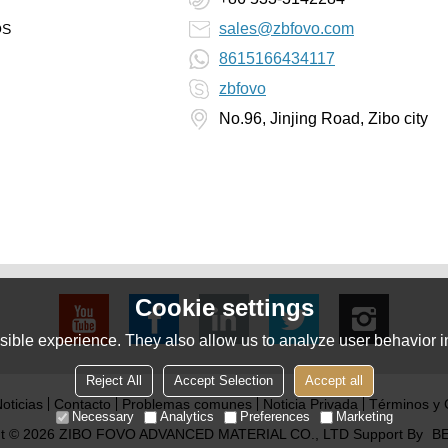
sales@zbfovo.com
OS
8615166434117
zbfovo
No.96, Jinjing Road, Zibo city
Cookie settings
ible experience. They also allow us to analyze user behavior in
Reject All
Accept Selection
Accept all
oticias
Contacto
Problemas comunes
Noticia Privada
Términos y 
Necessary
Analytics
Preferences
Marketing
ht © 2026
ZIBO FOVO ADVANCED MATERIAL CO., LTD
Support By
BE