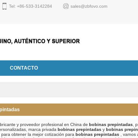
Tel: +86-533-3142284
sales@zbfovo.com
Español
English
Espa
CONTACTO
pintadas
bricante y proveedor profesional en China de
bobinas prepintadas
, 
ersonalizadas, marca privada
bobinas prepintadas
y
bobinas prepi
 para obtener la mejor cotización para
bobinas prepintadas
, vamos 