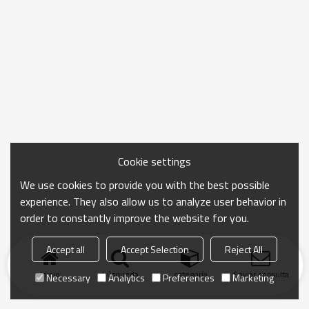
Cookie settings
We use cookies to provide you with the best possible
experience. They also allow us to analyze user behavior in
order to constantly improve the website for you.
Accept all
Accept Selection
Reject All
Inicio
búsqueda
categoría
Enviar consulta
Necessary
Analytics
Preferences
Marketing