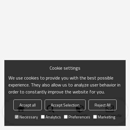
Cookie settings
We use cookies to provide you with the best possible
experience. They also allow us to analyze user behavior in
order to constantly improve the website for you.
Accept all
Accept Selection
Reject All
Inicio
búsqueda
categoría
Enviar consulta
Necessary
Analytics
Preferences
Marketing