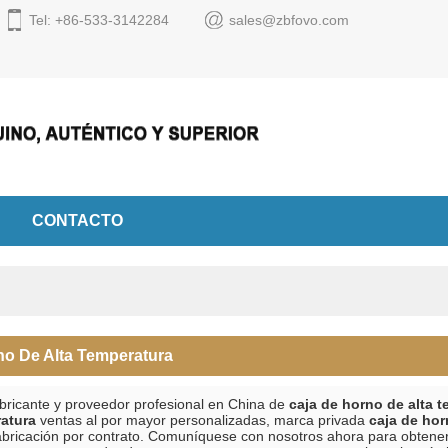
Tel: +86-533-3142284
sales@zbfovo.com
Español
English
Espa
CONTACTO
no De Alta Temperatura
bricante y proveedor profesional en China de
caja de horno de alta 
ratura
ventas al por mayor personalizadas, marca privada
caja de hor
bricación por contrato. Comuníquese con nosotros ahora para obtener