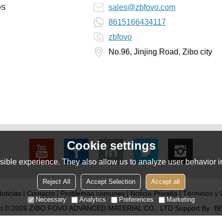
sales@zbfovo.com
OS
8615166434117
zbfovo
No.96, Jinjing Road, Zibo city
Cookie settings
ible experience. They also allow us to analyze user behavior in
Reject All
Accept Selection
Accept all
oticias
Contacto
Problemas comunes
Noticia Privada
Términos y 
Necessary
Analytics
Preferences
Marketing
ht © 2026
ZIBO FOVO ADVANCED MATERIAL CO., LTD
Support By
BE