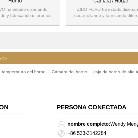
Horno
Cámara / Hogar
O ha estado diseñando,
ZIBO FOVO ha estado diseñan
ndo y fabricando diferentes
desarrollando y fabricando difer
 horno / cámara / hogar.
formas de horno / cámara / hog
ves
 temperatura del horno
Cámara del horno
caja de horno de alta 
ION
PERSONA CONECTADA
nombre completo:
Wendy Men
+86 533-3142284