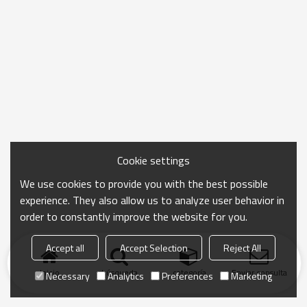
Cookie settings
We use cookies to provide you with the best possible
experience. They also allow us to analyze user behavior in
order to constantly improve the website for you.
Accept all
Accept Selection
Reject All
Inicio
búsqueda
categoría
Enviar consulta
Necessary
Analytics
Preferences
Marketing