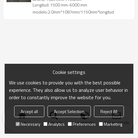
Longitud: 1500 mm-6000 mm
modelo:2.0mm*1087mm/1150mm*longitud
Cookie settings
We use cookies to provide you with the best possible
experience. They also allow us to analyze user behavior in
order to constantly improve the website for you.
Accept all
Accept Selection
Reject All
Inicio
búsqueda
categoría
Enviar consulta
Necessary
Analytics
Preferences
Marketing