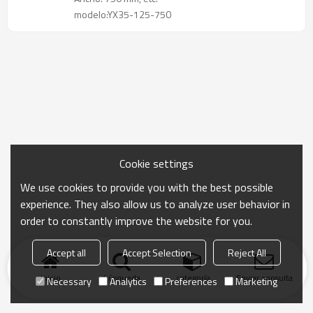
modelo:YX35-125-750
Cookie settings
We use cookies to provide you with the best possible
experience. They also allow us to analyze user behavior in
order to constantly improve the website for you.
Accept all
Accept Selection
Reject All
Inicio
búsqueda
categoría
Enviar consulta
Necessary
Analytics
Preferences
Marketing